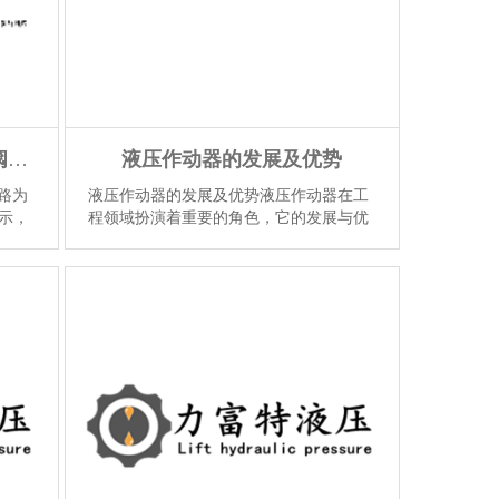
液压泵维修之定量泵加节流阀供油回路为什么会有发热温升？
液压作动器的发展及优势
路为
液压作动器的发展及优势液压作动器在工
所示，
程领域扮演着重要的角色，它的发展与优
势为我们带来了许多便利与进步。本文将
高，
从液压作动器的基本原理、技术发展、应
障，
用领域以及其优势等方面进行详细的介
力流
绍。液压作动器的基本原理是利用液体传
实际
递压力力量来实现动力传递和控制的装
【详
置。它主要由液压泵、执行元件、控制阀
和工作介质组成。...
【详情】