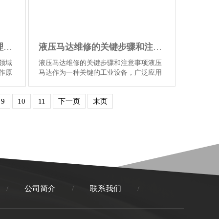
液压作动器：理解其工作原理与应用领域
液压马达维修的关键步骤和注意事项
领域
液压马达维修的关键步骤和注意事项液压
作原
马达作为一种关键的工业设备，广泛应用
动。
于各种机械系统中。然而，随着使用时间
的应
的增长和工作环境的影响，液压马达可能
9
10
11
下一页
末页
航天
会出现各种故障。因此，液压马达的维修
基本
和保养变得至关重要。本文将介绍液压马
、执
达维修的关键步骤和注意事项，帮助读者
。液
更好地理解和处理液压马达的维修问题。
一、液压马达...
【详情】
公司简介
联系我们
/
/
/