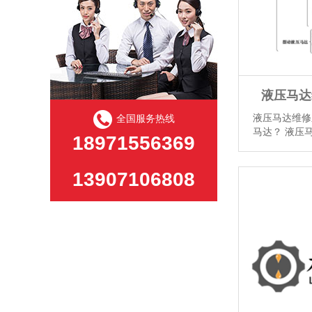
液压马达
液压马达维修
全国服务热线
马达？ 液压
18971556369
压泵提供的液
液压马达主要
备上。 液压
13907106808
达按其额定转
类。额定转速高
压马达，额定转速
情】