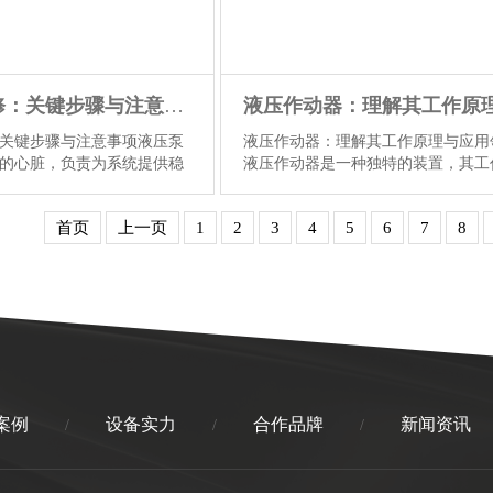
液压泵维修：关键步骤与注意事项
关键步骤与注意事项液压泵
液压作动器：理解其工作原理与应用
的心脏，负责为系统提供稳
液压作动器是一种独特的装置，其工
量。然而，随着使用时间的
理主要依赖于液体压力来产生机械运
可能会出现各种故障，影响
这种装置在各种工业领域都有着广泛
首页
上一页
1
2
3
4
5
6
7
8
行。因此，对液压泵进行维
用，包括汽车、建筑、农业以及航空
尤为重要。本文将介绍液压
等。首先，我们来理解液压作动器的
步骤和注意事项，帮助读者
工作原理。液压作动器主要由液压源
处理液压泵的相关问题。
行元件、控制元件和辅助元件等组成
...
【详情】
压源通过泵将...
【详情】
案例
设备实力
合作品牌
新闻资讯
/
/
/