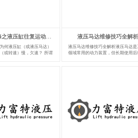
液压缸维修之液压缸往复运动欠速问题
液压马达维修技巧全解
为何液压缸（或液压马达）
液压马达维修技巧全解析液压马达是
（或转速）慢，欠速？ 所谓
领域常用的动力装置，但长期使用后
缸（或液压马达）快速运动
会遇到各种故障。本文将为您详细介
、在负载下其工作速度（工
压马达维修的技巧和方法，帮助您轻
增大显著降低的现象。速度
决液压马达故障。第一步是故障诊断
量大小有关。 欠速增加了液
压马达故障通常表现为转速下降、温
工作时间，从而影响生产效
高和噪音增大等症状。我们需要通过
在大负载下常常出现...
【详
油液的质量、滤芯的清洁程度和泄漏
来判断问题所...
【详情】