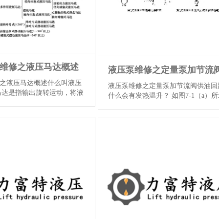
维修之液压马达概述
之液压马达概述什么叫液压
液压泵维修之定量泵加节流阀供油回
马达是指输出旋转运动，将液
什么会有发热温升？ 如图7-1（a）
压能转变为机械能的装置。
这种回路损失的能量为：ΔN=pPQP-
应用于注塑机械、船舶等设
pLQL（溢流阀损失），因而效率不
马达有哪些种类？ ①液压马
容易产生发热温升的故障。要解决故
速分，有高速和低速两大
可采用图7-1（b）的“定量泵+比例压
于500r/min的属于高速液
量阀（PQ阀）”供油回路，根据系统
低于500r/min的...
【详
需要，匹配设定PQ阀中两比例电...
情】