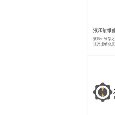
液压缸维修之
往复运动速度
欠速是指液压
时速度不够快
进）随负载的
一般与所供流
压设备的循环
率；欠速现象
情】