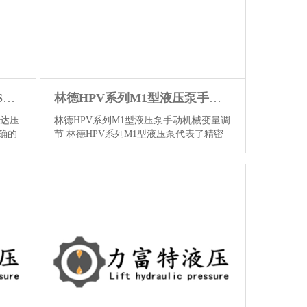
萨奥丹佛斯SAUER-DANFOSS液压马达压力补偿控制技术
林德HPV系列M1型液压泵手动机械变量调节
马达压
林德HPV系列M1型液压泵手动机械变量调
确的
节 林德HPV系列M1型液压泵代表了精密
之
流体动力控制领域的成熟解决方案，其核
液压马
心手动机械变量调节系统（即M1型控制方
为了
式）将机械结构的可靠性与液压动力学的
功能
高效性深度融合。该泵采用高压斜盘式轴
一个
向柱塞泵设计，专为闭式回路优化，通过
情】
手动机械调节实现流量与压力...
【详情】