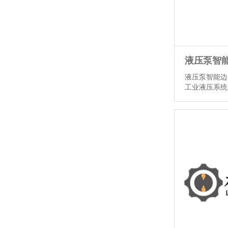
液压泵智能边
工业液压系统
LRH1型液
制器的恒功率
压力管理的标
架构上，创新
排量反馈杠杆
（X1油口输入，
情】