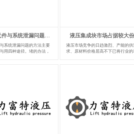
解决液压元件与系统泄漏问题的方法
液压集成块市场占据较大
与系统泄漏问题的方法主要
液压市场竞争的日趋激烈、产能的供
与用四种途径。堵的办法，
求、原材料价格居高不下已将行业的
部位泄漏是很有效的，如在
空间挤压得极其狭小，同时用户会更
封胶等。导的办法主要是内
注产品的总使用成本，质量低劣、技
路块...
【详情】
量不高的产品已经不...
【详情】