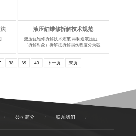
方法
液压缸维修拆解技术规范
】
液压缸维修拆解技术规范 再制造液压缸
（拆解对象）拆解按拆解损伤程度分为破
坏性拆解、部分破坏性拆解和无损拆解。
1. 一般要求（1）拆解前要求1）对拆解对
7
38
39
40
下一页
末页
象进行登记，在醒目位置标识信息标签。
2）将拆解对象合理存放，避免存放不当
造成产品锈蚀、变形等损伤。3）应进行
必要的清洗和初步检测，检查产品的密封
和破...
【详情】
公司简介
联系我们
/
/
/