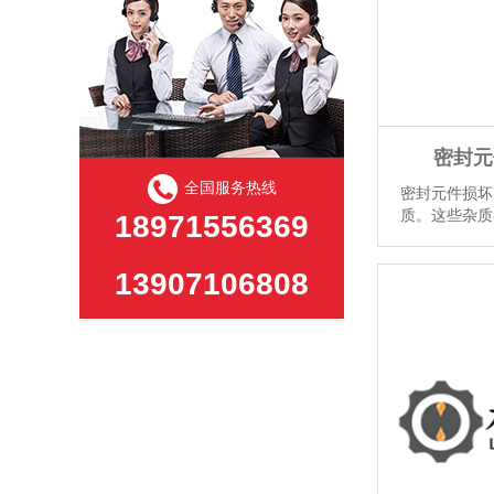
密封元
全国服务热线
密封元件损坏
质。这些杂质
18971556369
生泄漏。因此
压元件，应采
13907106808
认为5M的油泵